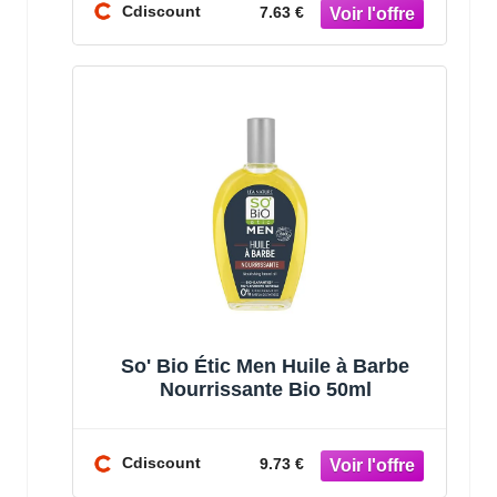
Cdiscount
7.63 €
So' Bio Étic Men Huile à Barbe
Nourrissante Bio 50ml
Cdiscount
9.73 €