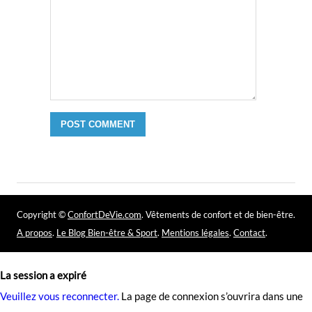
Copyright ©
ConfortDeVie.com
. Vêtements de confort et de bien-être.
A propos
.
Le Blog Bien-être & Sport
.
Mentions légales
.
Contact
.
La session a expiré
Veuillez vous reconnecter.
La page de connexion s’ouvrira dans une