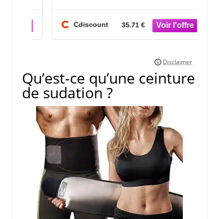
mme
ajustable Soutien du Dos
d
entre
Ceinture Ami
Cdiscount
35.71 €
Qu’est-ce qu’une ceinture
de sudation ?