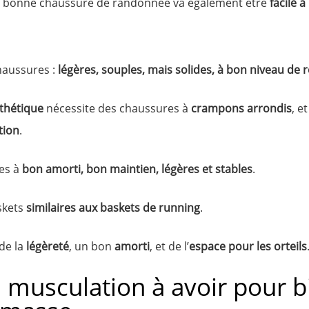
ne bonne chaussure de randonnée va également être
facile à
haussures :
légères, souples, mais solides, à bon niveau de re
nthétique
nécessite des chaussures à
crampons arrondis
, e
tion
.
res à
bon amorti, bon maintien, légères et stables
.
skets
similaires aux baskets de running
.
t de la
légèreté
, un bon
amorti
, et de l’
espace pour les orteils
musculation à avoir pour bi