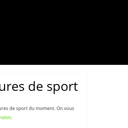
ures de sport
sures de sport du moment. On vous
ension
.