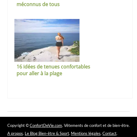
méconnus de tous
16 idées de tenues confortables
pour aller à la plage
Copyright ©
ConfortDeVie.com
. Vêtements de confort et de bien-être.
A propos
.
Le Blog Bien-être & Sport
.
Mentions légales
.
Contact
.