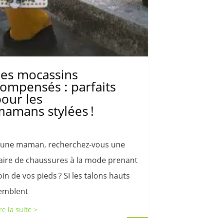
Les mocassins
ompensés : parfaits
our les
amans stylées !
eune maman, recherchez-vous une
aire de chaussures à la mode prenant
oin de vos pieds ? Si les talons hauts
emblent
re la suite >