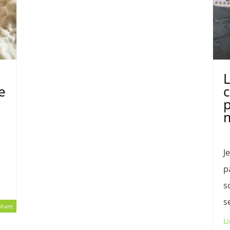
e
c
p
m
J
p
s
s
Share
Li