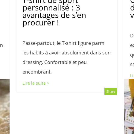
T-shirt de sport
personnalisé : 3
d
avantages de s’en
v
procurer !
D
Passe-partout, le T-shirt figure parmi
En
e
les habits à avoir absolument dans son
q
dressing. Confortable et peu
s
encombrant,
Li
Lire la suite >
Share
Share