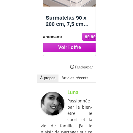
Surmatelas 90 x
200 cm, 7,5 cm
Hauteur, Gel
surmatelas
Manomano
99.99 €
memoire de Forme,
surmatelas rafraîch
À propos
Articles récents
Luna
Passionnée
par le bien-
être, le
sport et la
vie de famille, j'ai le
plaisir de partager sur ce