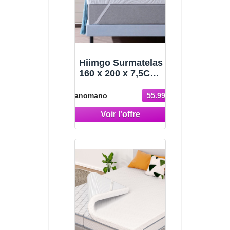
Hiimgo Surmatelas
160 x 200 x 7,5CM,
Épaisseur 7,5CM,
-56%
Surmatelas
Manomano
55.99 €
Memoire de Forme
129.99 €
Gel,Absorbant et