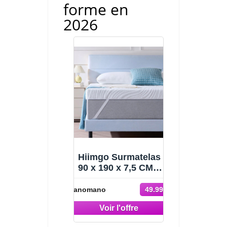
forme en
2026
Hiimgo Surmatelas
90 x 190 x 7,5 CM,
Épaisseur 7,5 CM,
-37%
Surmatelas
Manomano
49.99 €
Memoire de Forme
79.99 €
Gel,Absorb