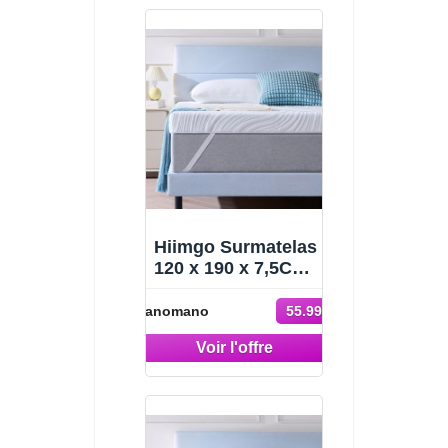
Hiimgo Surmatelas
120 x 190 x 7,5CM,
Épaisseur 7,5CM,
-37%
Surmatelas
Manomano
55.99 €
Memoire de Forme
89.99 €
Gel,Absorbant et