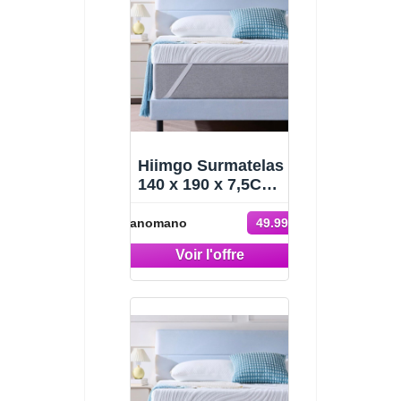
Hiimgo Surmatelas
140 x 190 x 7,5CM,
Épaisseur 7,5CM,
-58%
Surmatelas
Manomano
49.99 €
Memoire de Forme
119.99 €
Gel,Absorbant et