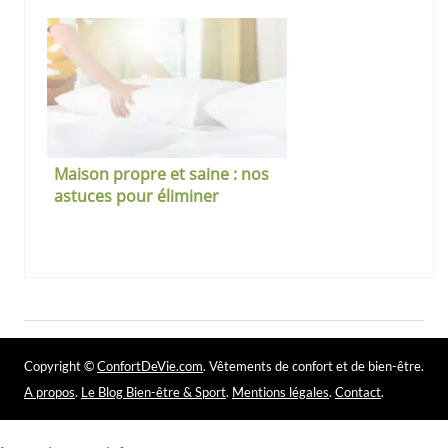
Maison propre et saine : nos
astuces pour éliminer
durablement la poussière
Copyright ©
ConfortDeVie.com
. Vêtements de confort et de bien-être.
A propos
.
Le Blog Bien-être & Sport
.
Mentions légales
.
Contact
.