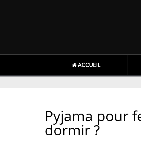
ACCUEIL
Pyjama pour f
dormir ?