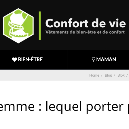
BIEN-ÊTRE
MAMAN
Home
/
Blog
/
Blog
/
emme : lequel porter 