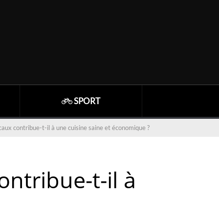
SPORT
caux contribue-t-il à une cuisine saine et économique ?
ntribue-t-il à