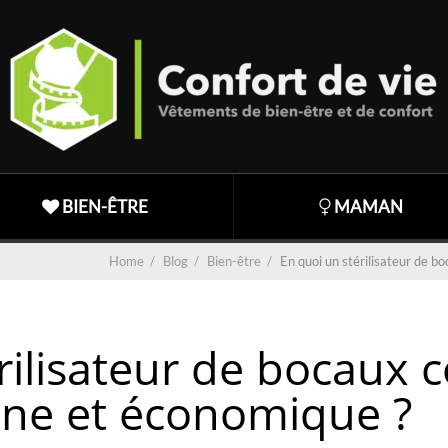
BIEN-ÊTRE
MAMAN
Home
/
Blog
/
Bien-être
/
En quoi un stérilisateur de bo
ilisateur de bocaux co
ine et économique ?