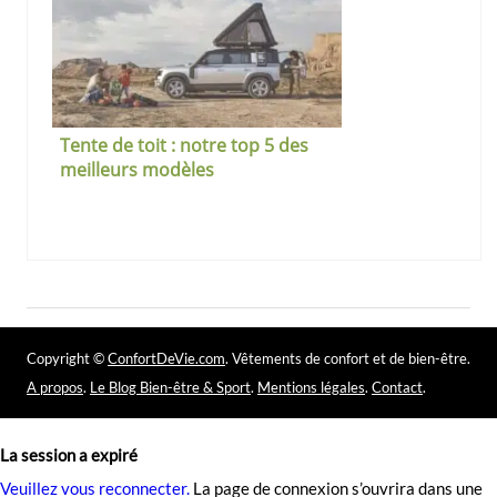
Tente de toit : notre top 5 des
meilleurs modèles
Copyright ©
ConfortDeVie.com
. Vêtements de confort et de bien-être.
A propos
.
Le Blog Bien-être & Sport
.
Mentions légales
.
Contact
.
La session a expiré
Veuillez vous reconnecter.
La page de connexion s’ouvrira dans une